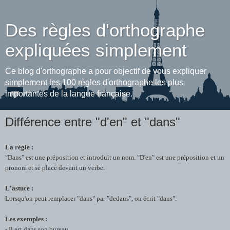
Des règles d'orthographe
expliquées simplement
Ce blog d'orthographe a pour objectif de vous expliquer
simplement les 100 règles d'orthographe les plus
importantes de la langue française.
Différence entre "d'en" et "dans"
La règle :
"Dans" est une préposition et introduit un nom. "D'en" est une préposition et un
pronom et se place devant un verbe.
L'astuce :
Lorsqu'on peut remplacer "dans" par "dedans", on écrit "dans".
Les exemples :
- Il est dans son bureau.