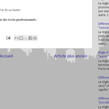
La règle
prononc
 se fit acclamer.
pas une
autre. L
r des écrits professionnels :
Différe
"convai
La règle
partici
Il est i
adjec...
Règle d
Accueil
Article plus ancien
"parmi"
La règle
termine 
Parmi le
Différe
La règle
sens" o
signifie
Différen
"possib
La règle