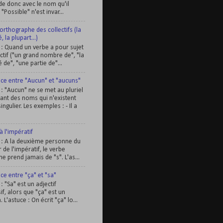
de donc avec le nom qu'il
. "Possible" n'est invar...
orthographe des collectifs (la
, la plupart...)
e : Quand un verbe a pour sujet
ctif ("un grand nombre de", "la
 de", "une partie de"...
nce entre "Aucun" et "aucuns"
 : "Aucun" ne se met au pluriel
ant des noms qui n'existent
ingulier. Les exemples : - Il a
à l'impératif
e : A la deuxième personne du
r de l'impératif, le verbe
ne prend jamais de "s". L'as...
ce entre "ça" et "sa"
 : "Sa" est un adjectif
f, alors que "ça" est un
L'astuce : On écrit "ça" lo...