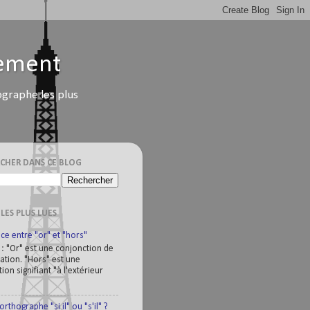
lement
ographe les plus
CHER DANS CE BLOG
 LES PLUS LUES
ce entre "or" et "hors"
 : "Or" est une conjonction de
ation. "Hors" est une
ion signifiant "à l'extérieur
orthographe "si il" ou "s'il" ?