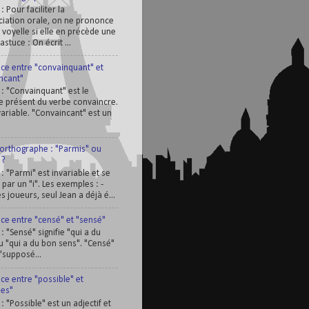
 : Pour faciliter la
iation orale, on ne prononce
 voyelle si elle en précède une
'astuce : On écrit ...
nce entre "convainquant" et
ncant"
 : "Convainquant" est le
pe présent du verbe convaincre.
nvariable. "Convaincant" est un
'orthographe : "Parmis" ou
 ?
 : "Parmi" est invariable et se
par un "i". Les exemples : -
s joueurs, seul Jean a déjà é...
nce entre "censé" et "sensé"
 : "Sensé" signifie "qui a du
u "qui a du bon sens". "Censé"
 "supposé...
ce entre "possible" et
les"
 : "Possible" est un adjectif et