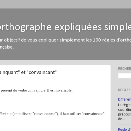
'orthographe expliquées simp
r objectif de vous expliquer simplement les 100 règles d'orth
nçaise.
RECHER
ainquant" et "convaincant"
présent du verbe convaincre. Il est invariable.
RÈGLES
Différen
La règle
coordin
 féminin (en utilisant "convaincante"), il faut utiliser "convaincant"
préposit
de...
Règle d'