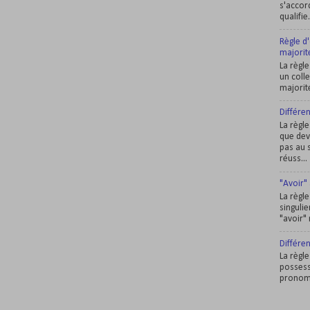
s'accor
qualifie
Règle d'
majorité
La règl
un colle
majorité
Différe
La règle
que dev
pas au s
réuss...
"Avoir" 
La règl
singulie
"avoir" 
Différen
La règle
possessi
pronom. 