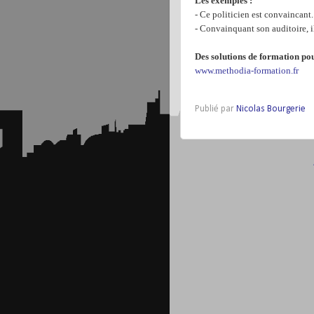
Les exemples :
- Ce politicien est convaincant.
- Convainquant son auditoire, il
Des solutions de formation pou
www.methodia-formation.fr
Publié par
Nicolas Bourgerie