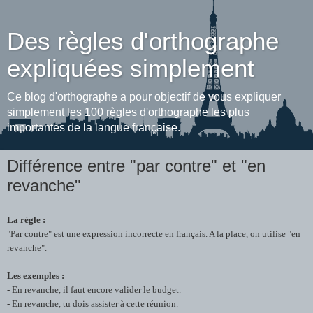
Des règles d'orthographe
expliquées simplement
Ce blog d'orthographe a pour objectif de vous expliquer
simplement les 100 règles d'orthographe les plus
importantes de la langue française.
Différence entre "par contre" et "en
revanche"
La règle :
"Par contre" est une expression incorrecte en français. A la place, on utilise "en
revanche".
Les exemples :
- En revanche, il faut encore valider le budget.
- En revanche, tu dois assister à cette réunion.