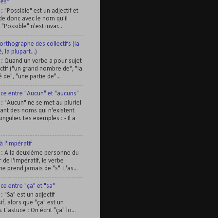
les"
 : "Possible" est un adjectif et
de donc avec le nom qu'il
. "Possible" n'est invar...
orthographe des collectifs (la
, la plupart...)
e : Quand un verbe a pour sujet
ctif ("un grand nombre de", "la
 de", "une partie de"...
nce entre "Aucun" et "aucuns"
 : "Aucun" ne se met au pluriel
ant des noms qui n'existent
ingulier. Les exemples : - Il a
à l'impératif
e : A la deuxième personne du
r de l'impératif, le verbe
ne prend jamais de "s". L'as...
ce entre "ça" et "sa"
 : "Sa" est un adjectif
f, alors que "ça" est un
L'astuce : On écrit "ça" lo...