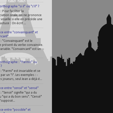
orthographe "si il" ou "s'il" ?
 : Pour faciliter la
iation orale, on ne prononce
 voyelle si elle en précède une
'astuce : On écrit ...
nce entre "convainquant" et
ncant"
 : "Convainquant" est le
pe présent du verbe convaincre.
nvariable. "Convaincant" est un
'orthographe : "Parmis" ou
 ?
 : "Parmi" est invariable et se
par un "i". Les exemples : -
s joueurs, seul Jean a déjà é...
nce entre "censé" et "sensé"
 : "Sensé" signifie "qui a du
u "qui a du bon sens". "Censé"
 "supposé...
ce entre "possible" et