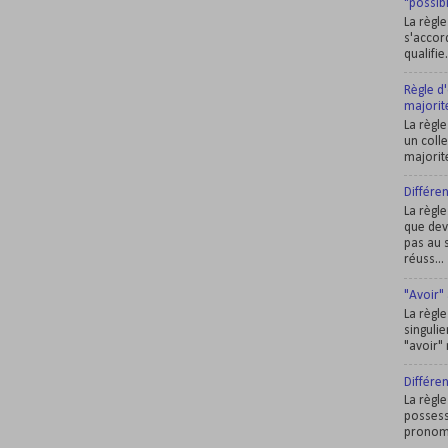
"possib
La règle
s'accor
qualifie
Règle d'
majorité
La règl
un colle
majorité
Différe
La règle
que dev
pas au s
réuss...
"Avoir" 
La règl
singulie
"avoir" 
Différen
La règle
possessi
pronom. 