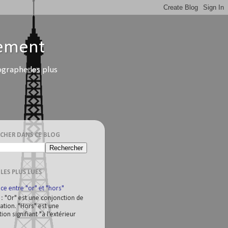
lement
ographe les plus
CHER DANS CE BLOG
 LES PLUS LUES
ce entre "or" et "hors"
 : "Or" est une conjonction de
ation. "Hors" est une
ion signifiant "à l'extérieur