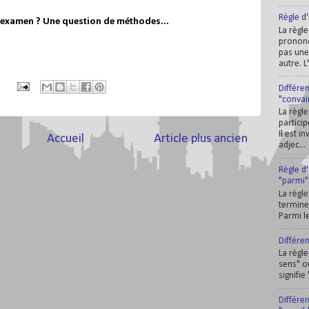
Règle d'
 examen ? Une question de méthodes...
La règle
prononc
pas une
autre. L
Différe
"convai
La règle
partici
Il est i
Accueil
Article plus ancien
adjec...
Règle d
"parmi"
La règle
termine 
Parmi le
Différe
La règle
sens" o
signifie
Différen