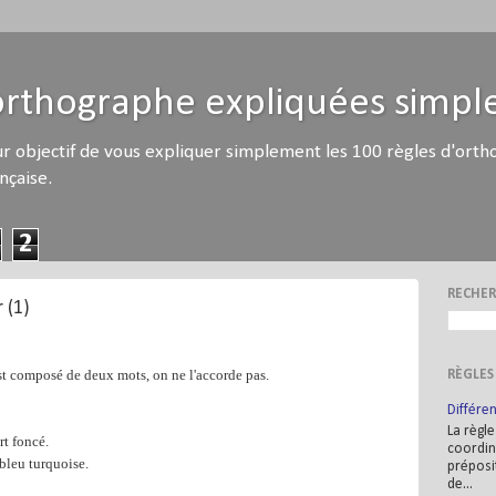
'orthographe expliquées simp
r objectif de vous expliquer simplement les 100 règles d'orth
nçaise.
2
RECHER
 (1)
st composé de deux mots, on ne l'accorde pas.
RÈGLES
Différen
La règle
rt foncé.
coordin
bleu turquoise.
préposit
de...