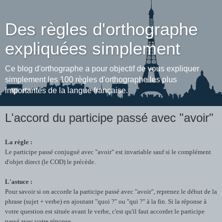
Des règles d'orthographe
expliquées simplement
Ce blog d'orthographe a pour objectif de vous expliquer
simplement les 100 règles d'orthographe les plus
importantes de la langue française.
L'accord du participe passé avec "avoir"
La règle :
Le participe passé conjugué avec "avoir" est invariable sauf si le complément
d'objet direct (le COD) le précède.
L'astuce :
Pour savoir si on accorde la participe passé avec "avoir", reprenez le début de la
phrase (sujet + verbe) en ajoutant "quoi ?" ou "qui ?" à la fin. Si la réponse à
votre question est située avant le verbe, c'est qu'il faut accorder le participe
passé avec votre réponse.